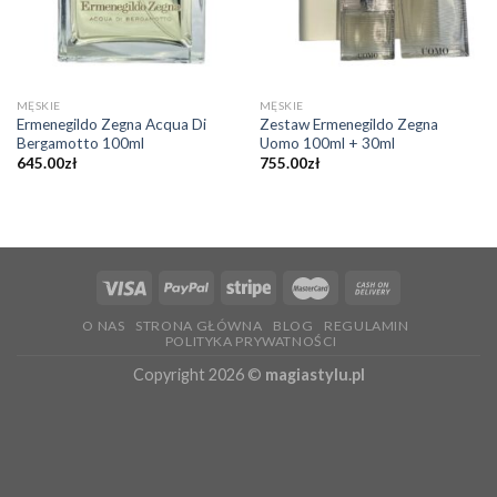
MĘSKIE
MĘSKIE
Ermenegildo Zegna Acqua Di
Zestaw Ermenegildo Zegna
Bergamotto 100ml
Uomo 100ml + 30ml
645.00
zł
755.00
zł
O NAS
STRONA GŁÓWNA
BLOG
REGULAMIN
POLITYKA PRYWATNOŚCI
Copyright 2026 ©
magiastylu.pl