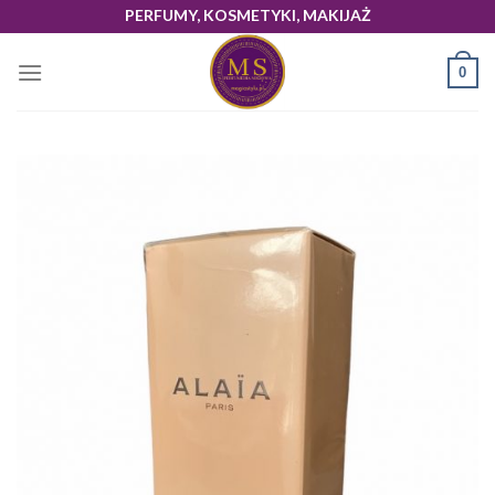
Skip
PERFUMY, KOSMETYKI, MAKIJAŻ
to
content
0