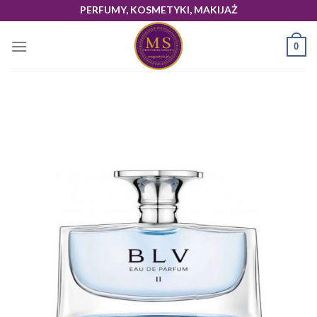
Skip
PERFUMY, KOSMETYKI, MAKIJAŻ
to
content
0