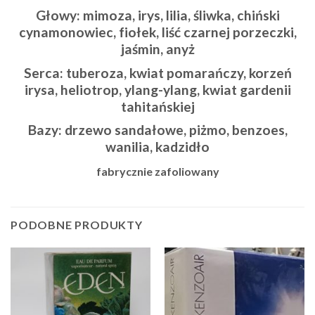
Głowy: mimoza, irys, lilia, śliwka, chiński
cynamonowiec, fiołek, liść czarnej porzeczki,
jaśmin, anyż
Serca: tuberoza, kwiat pomarańczy, korzeń
irysa, heliotrop, ylang-ylang, kwiat gardenii
tahitańskiej
Bazy: drzewo sandałowe, piżmo, benzoes,
wanilia, kadzidło
fabrycznie zafoliowany
PODOBNE PRODUKTY