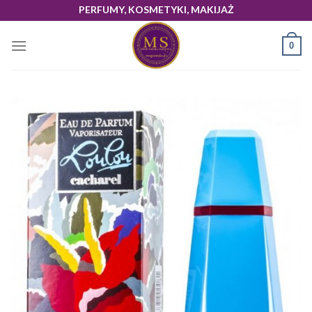
Skip
PERFUMY, KOSMETYKI, MAKIJAŻ
to
content
0