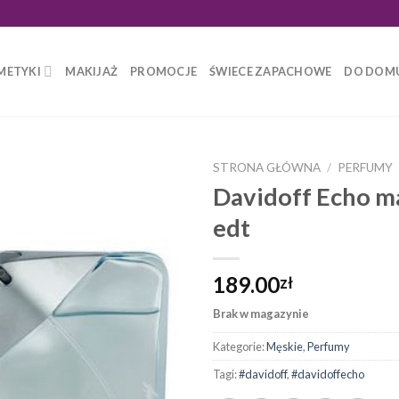
METYKI
MAKIJAŻ
PROMOCJE
ŚWIECE ZAPACHOWE
DO DOM
STRONA GŁÓWNA
/
PERFUMY
Davidoff Echo m
edt
189.00
zł
Brak w magazynie
Kategorie:
Męskie
,
Perfumy
Tagi:
#davidoff
,
#davidoffecho