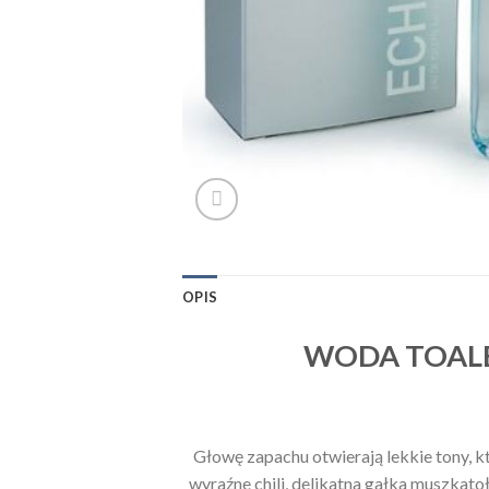
OPIS
WODA TOALE
Głowę zapachu otwierają lekkie tony, k
wyraźne chili, delikatna gałka muszkat