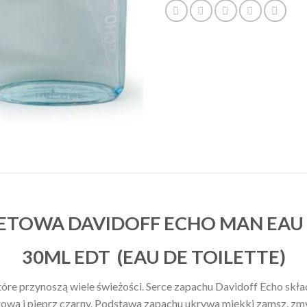
TOWA DAVIDOFF ECHO MAN EAU 
30ML EDT (EAU DE TOILETTE)
tóre przynoszą wiele świeżości. Serce zapachu Davidoff Echo skład
ołowa i pieprz czarny. Podstawa zapachu ukrywa miękki zamsz, zm