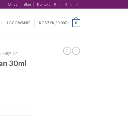
O nas
Blog
Kontakt
U
LOGOWANIE
KOSZYK /
0.00
ZŁ
0
/
MĘSKIE
an 30ml