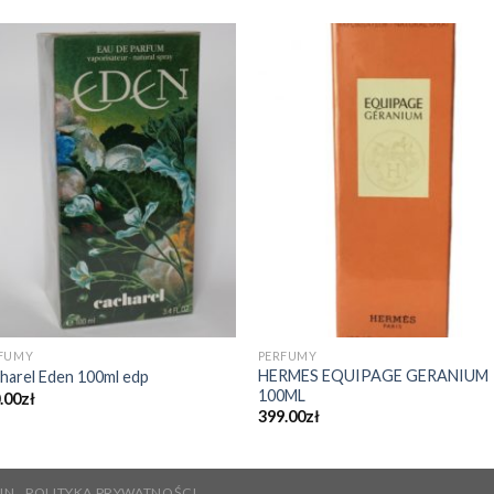
FUMY
PERFUMY
HERMES EQUIPAGE GERANIUM
harel Eden 100ml edp
100ML
.00
zł
399.00
zł
IN
POLITYKA PRYWATNOŚCI