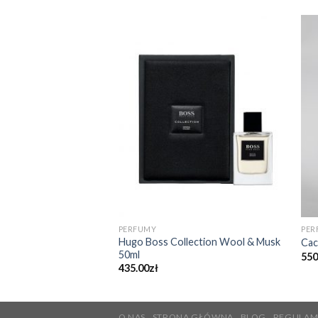
PERFUMY
PER
Parfum Tendre 80ml
Hugo Boss Collection Wool & Musk
Cac
50ml
550
435.00
zł
O NAS
STRONA GŁÓWNA
BLOG
REGULAM