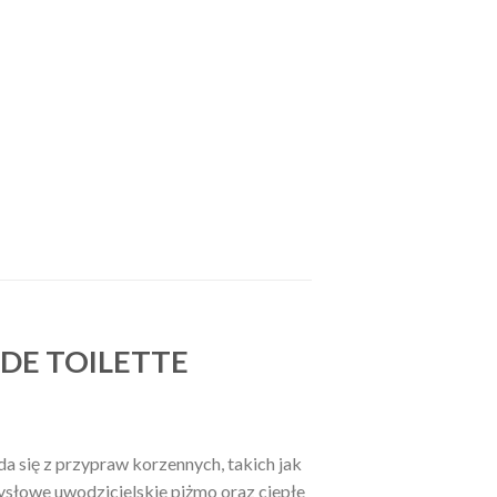
DE TOILETTE
a się z przypraw korzennych, takich jak
ysłowe uwodzicielskie piżmo oraz ciepłe