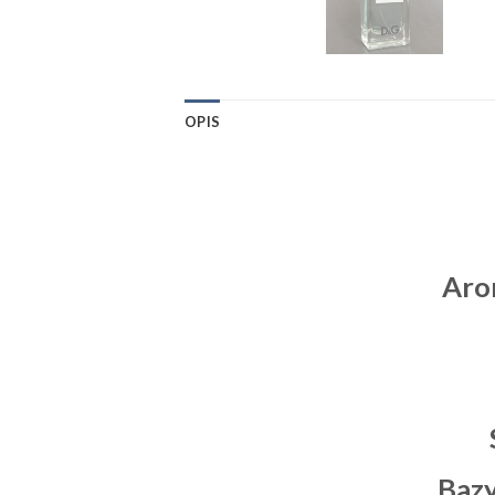
OPIS
Aro
Baz