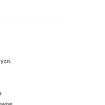
yzn.
n
zewne