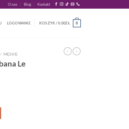
O nas
Blog
Kontakt
U
LOGOWANIE
KOSZYK /
0.00
ZŁ
0
/
MĘSKIE
ana Le