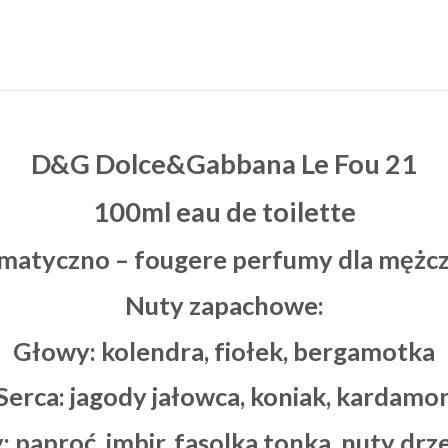
D&G Dolce&Gabbana Le Fou 21
100ml eau de toilette
matyczno – fougere perfumy dla mężcz
Nuty zapachowe:
Głowy: kolendra, fiołek, bergamotka
Serca: jagody jałowca, koniak, kardamo
y:
paproć, imbir, fasolka tonka, nuty dr