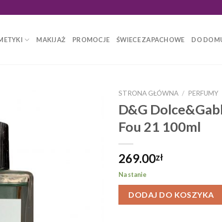
METYKI
MAKIJAŻ
PROMOCJE
ŚWIECE ZAPACHOWE
DO DOM
STRONA GŁÓWNA
/
PERFUMY
D&G Dolce&Gabb
Fou 21 100ml
269.00
zł
Na stanie
DODAJ DO KOSZYKA