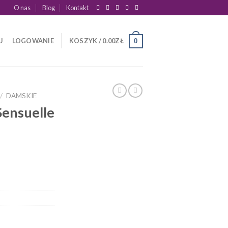
O nas
Blog
Kontakt
U
LOGOWANIE
KOSZYK /
0.00
ZŁ
0
/
DAMSKIE
Sensuelle