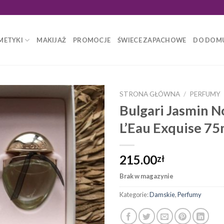
METYKI
MAKIJAŻ
PROMOCJE
ŚWIECE ZAPACHOWE
DO DOM
STRONA GŁÓWNA
/
PERFUMY
Bulgari Jasmin N
L’Eau Exquise 7
215.00
zł
Brak w magazynie
Kategorie:
Damskie
,
Perfumy