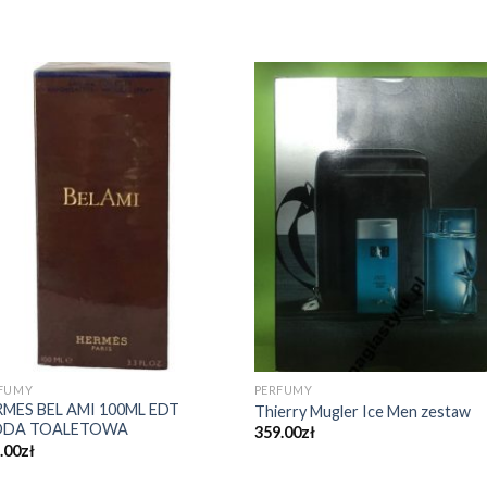
FUMY
PERFUMY
MES BEL AMI 100ML EDT
Thierry Mugler Ice Men zestaw
DA TOALETOWA
359.00
zł
.00
zł