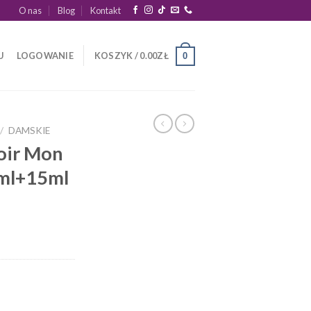
O nas
Blog
Kontakt
U
LOGOWANIE
KOSZYK /
0.00
ZŁ
0
/
DAMSKIE
oir Mon
5ml+15ml