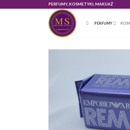
Skip
PERFUMY, KOSMETYKI, MAKIJAŻ
to
content
PERFUMY
KOS