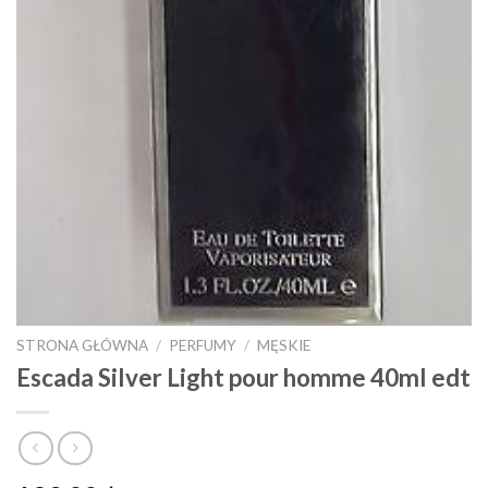
STRONA GŁÓWNA
/
PERFUMY
/
MĘSKIE
Escada Silver Light pour homme 40ml edt