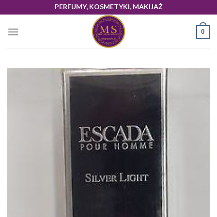
Skip
PERFUMY, KOSMETYKI, MAKIJAŻ
to
content
0