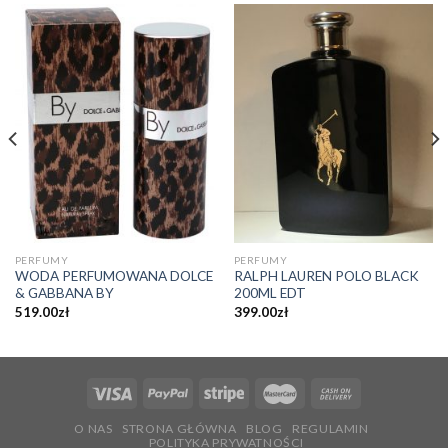
PERFUMY
PERFUMY
WODA PERFUMOWANA DOLCE
RALPH LAUREN POLO BLACK
& GABBANA BY
200ML EDT
519.00
zł
399.00
zł
O NAS
STRONA GŁÓWNA
BLOG
REGULAMIN
POLITYKA PRYWATNOŚCI