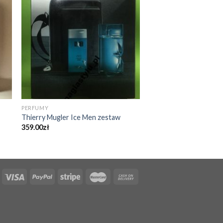
PERFUMY
Thierry Mugler Ice Men zestaw
359.00
zł