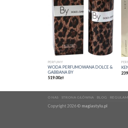
PERFUMY
PER
t Laurent Opium
WODA PERFUMOWANA DOLCE &
KE
ient 100ml
GABBANA BY
239
519.00
zł
O NAS
STRONA GŁÓWNA
BLOG
REGULAM
Copyright 2026 ©
magiastylu.pl