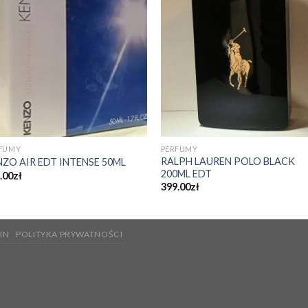
FUMY
PERFUMY
RALPH LAUREN POLO BLACK
NZO AIR EDT INTENSE 50ML
200ML EDT
.00
zł
399.00
zł
IN
POLITYKA PRYWATNOŚCI