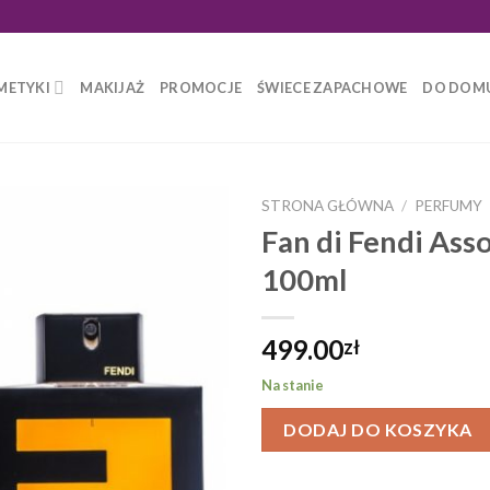
METYKI
MAKIJAŻ
PROMOCJE
ŚWIECE ZAPACHOWE
DO DOM
STRONA GŁÓWNA
/
PERFUMY
Fan di Fendi Ass
100ml
499.00
zł
Na stanie
DODAJ DO KOSZYKA