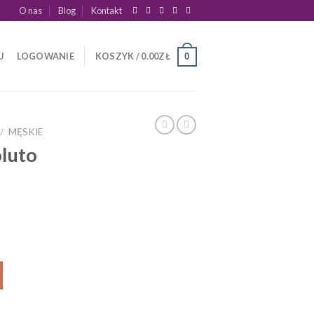
O nas
Blog
Kontakt
U
LOGOWANIE
KOSZYK /
0.00
ZŁ
0
/
MĘSKIE
oluto