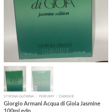
STRONA GŁÓWNA
/
PERFUMY
/
DAMSKIE
Giorgio Armani Acqua di Gioia Jasmine
100ml edp