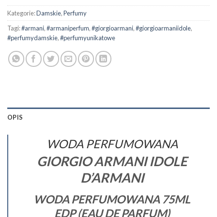
Kategorie:
Damskie
,
Perfumy
Tagi:
#armani
,
#armaniperfum
,
#giorgioarmani
,
#giorgioarmaniidole
,
#perfumydamskie
,
#perfumyunikatowe
OPIS
WODA PERFUMOWANA
GIORGIO ARMANI IDOLE
D’ARMANI
WODA PERFUMOWANA 75ML
EDP (EAU DE PARFUM)