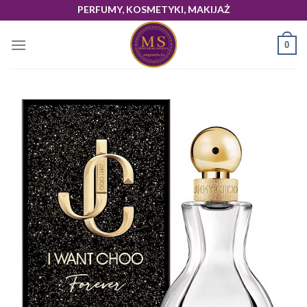
Skip
PERFUMY, KOSMETYKI, MAKIJAŻ
to
content
0