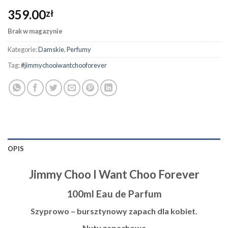
359.00
zł
Brak w magazynie
Kategorie:
Damskie
,
Perfumy
Tag:
#jimmychooiwantchooforever
OPIS
Jimmy Choo I Want Choo Forever
100ml Eau de Parfum
Szyprowo – bursztynowy zapach dla kobiet.
Nuty zapachowe