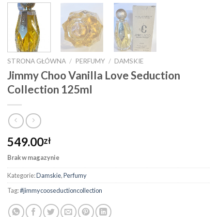
STRONA GŁÓWNA
/
PERFUMY
/
DAMSKIE
Jimmy Choo Vanilla Love Seduction
Collection 125ml
549.00
zł
Brak w magazynie
Kategorie:
Damskie
,
Perfumy
Tag:
#jimmycooseductioncollection