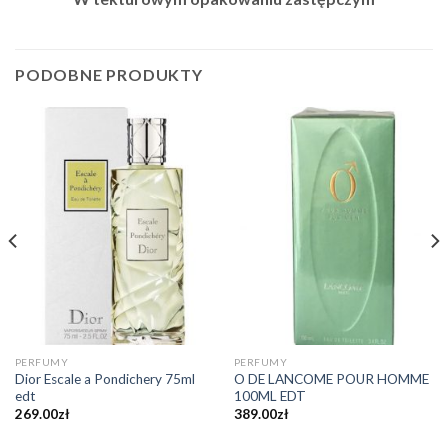
PODOBNE PRODUKTY
PERFUMY
PERFUMY
Dior Escale a Pondichery 75ml
O DE LANCOME POUR HOMME
edt
100ML EDT
269.00
zł
389.00
zł