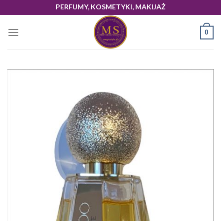
Skip
PERFUMY, KOSMETYKI, MAKIJAŻ
to
content
0