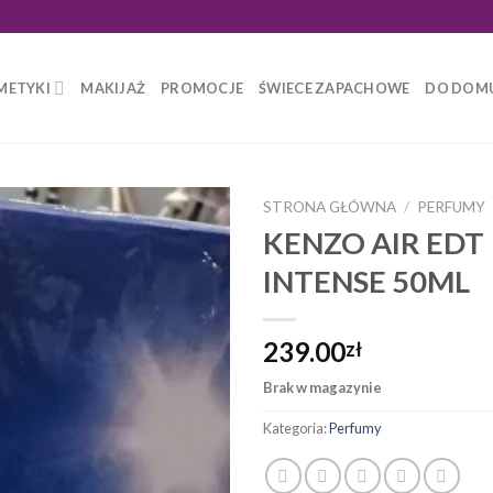
METYKI
MAKIJAŻ
PROMOCJE
ŚWIECE ZAPACHOWE
DO DOM
STRONA GŁÓWNA
/
PERFUMY
KENZO AIR EDT
INTENSE 50ML
239.00
zł
Brak w magazynie
Kategoria:
Perfumy