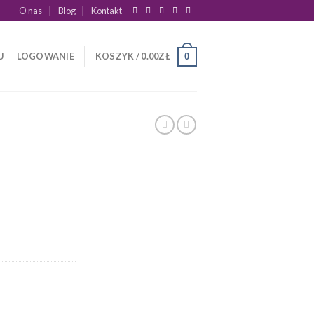
O nas
Blog
Kontakt
U
LOGOWANIE
KOSZYK /
0.00
ZŁ
0