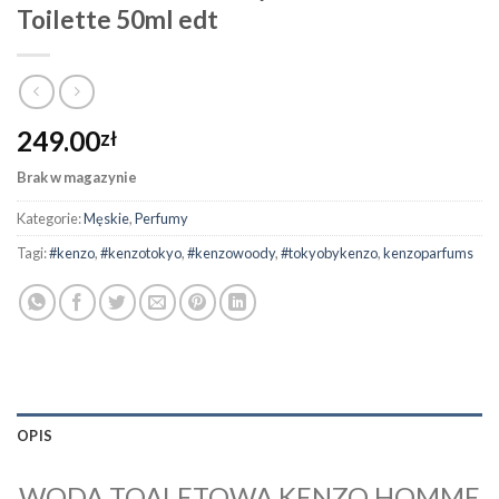
Toilette 50ml edt
249.00
zł
Brak w magazynie
Kategorie:
Męskie
,
Perfumy
Tagi:
#kenzo
,
#kenzotokyo
,
#kenzowoody
,
#tokyobykenzo
,
kenzoparfums
OPIS
WODA TOALETOWA KENZO HOMME