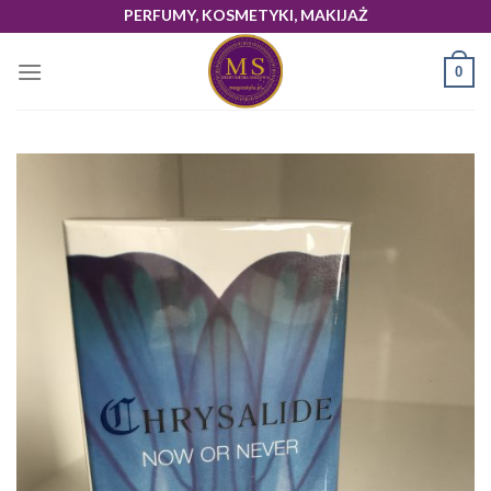
Skip
PERFUMY, KOSMETYKI, MAKIJAŻ
to
content
0