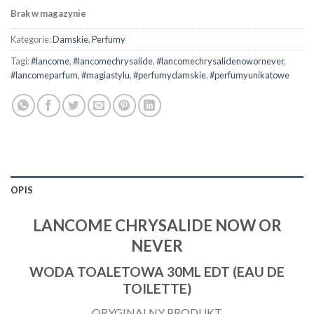
Brak w magazynie
Kategorie:
Damskie
,
Perfumy
Tagi:
#lancome
,
#lancomechrysalide
,
#lancomechrysalidenowornever
,
#lancomeparfum
,
#magiastylu
,
#perfumydamskie
,
#perfumyunikatowe
OPIS
LANCOME CHRYSALIDE NOW OR
NEVER
WODA TOALETOWA 30ML EDT (EAU DE
TOILETTE)
ORYGINALNY PRODUKT