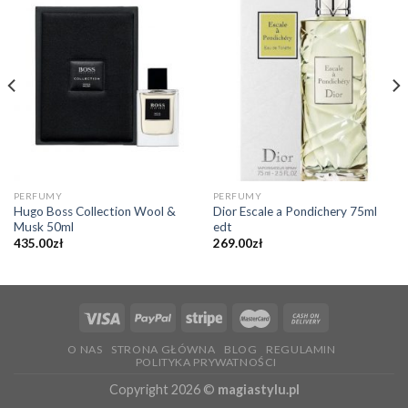
PERFUMY
PERFUMY
Hugo Boss Collection Wool &
Dior Escale a Pondichery 75ml
Musk 50ml
edt
435.00
zł
269.00
zł
O NAS
STRONA GŁÓWNA
BLOG
REGULAMIN
POLITYKA PRYWATNOŚCI
Copyright 2026 ©
magiastylu.pl