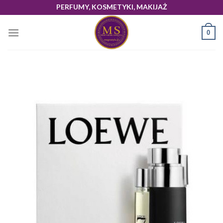
Skip
PERFUMY, KOSMETYKI, MAKIJAŻ
to
content
0