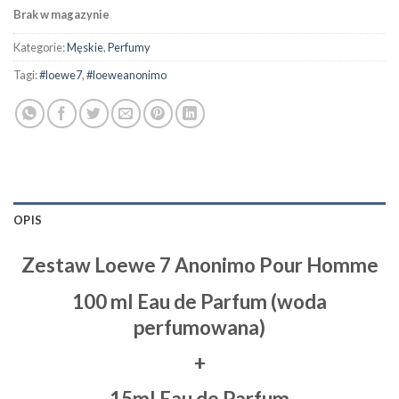
Brak w magazynie
Kategorie:
Męskie
,
Perfumy
Tagi:
#loewe7
,
#loeweanonimo
OPIS
Zestaw Loewe 7 Anonimo Pour Homme
100 ml Eau de Parfum (woda
perfumowana)
+
15ml Eau de Parfum