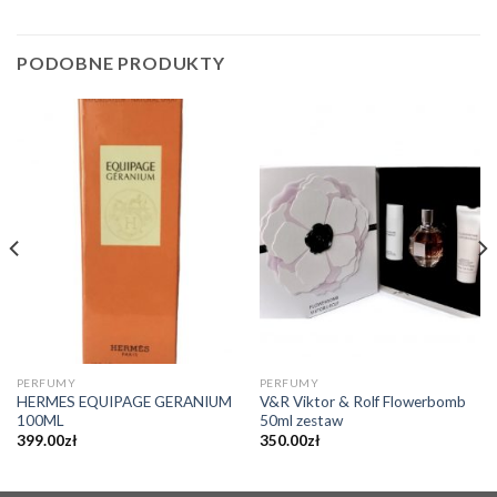
PODOBNE PRODUKTY
PERFUMY
PERFUMY
HERMES EQUIPAGE GERANIUM
V&R Viktor & Rolf Flowerbomb
100ML
50ml zestaw
399.00
zł
350.00
zł