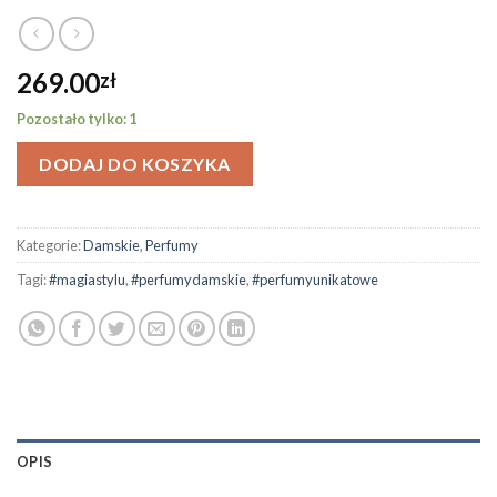
269.00
zł
Pozostało tylko: 1
DODAJ DO KOSZYKA
Kategorie:
Damskie
,
Perfumy
Tagi:
#magiastylu
,
#perfumydamskie
,
#perfumyunikatowe
OPIS