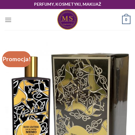
Skip
PERFUMY, KOSMETYKI, MAKIJAŻ
to
content
0
Promocja!