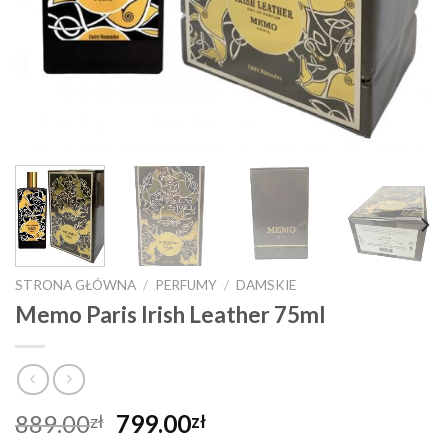
STRONA GŁÓWNA
/
PERFUMY
/
DAMSKIE
Memo Paris Irish Leather 75ml
Pierwotna
Aktualna
889.00
799.00
zł
zł
cena
cena