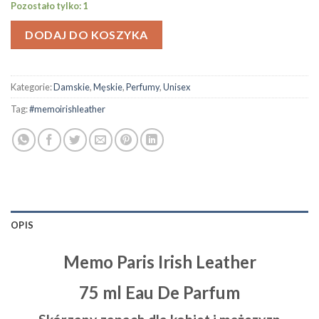
Pozostało tylko: 1
wynosiła:
wynosi:
889.00zł.
799.00zł.
DODAJ DO KOSZYKA
Kategorie:
Damskie
,
Męskie
,
Perfumy
,
Unisex
Tag:
#memoirishleather
OPIS
Memo Paris Irish Leather
75 ml Eau De Parfum