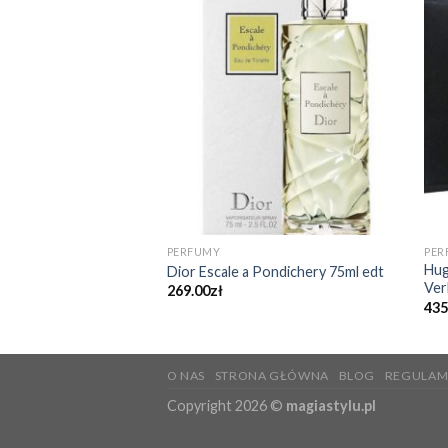
i 100ml edt
PERFUMY
PER
Hug
Dior Escale a Pondichery 75ml edt
Ver
269.00
zł
435
O NAS
STRONA GŁÓWNA
BLOG
REGULAM
Copyright 2026 ©
magiastylu.pl