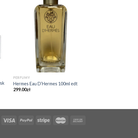
PERFUMY
sk
Hermes Eau D’Hermes 100ml edt
299.00
zł