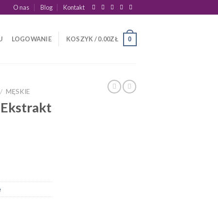
O nas
Blog
Kontakt
U
LOGOWANIE
KOSZYK /
0.00
ZŁ
0
/
MĘSKIE
Ekstrakt
e