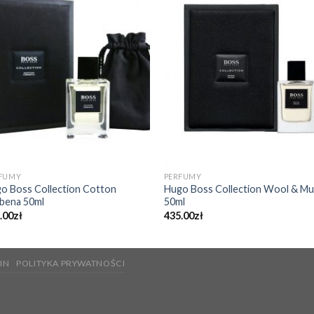
FUMY
PERFUMY
o Boss Collection Cotton
Hugo Boss Collection Wool & Mu
bena 50ml
50ml
.00
zł
435.00
zł
IN
POLITYKA PRYWATNOŚCI