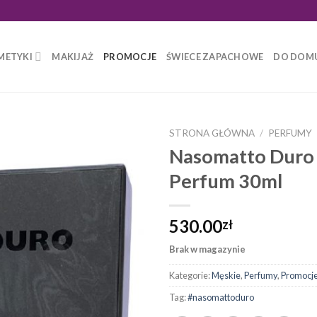
METYKI
MAKIJAŻ
PROMOCJE
ŚWIECE ZAPACHOWE
DO DOM
STRONA GŁÓWNA
/
PERFUMY
Nasomatto Duro 
Perfum 30ml
530.00
zł
Brak w magazynie
Kategorie:
Męskie
,
Perfumy
,
Promocj
Tag:
#nasomattoduro