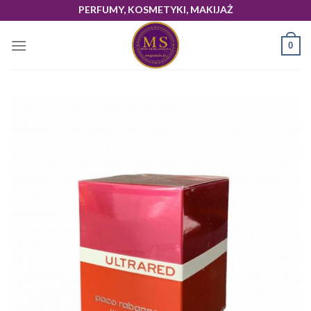
Skip
PERFUMY, KOSMETYKI, MAKIJAŻ
to
content
0