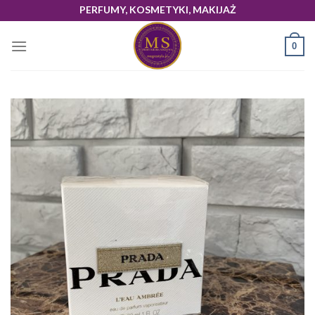
Skip
PERFUMY, KOSMETYKI, MAKIJAŻ
to
content
0