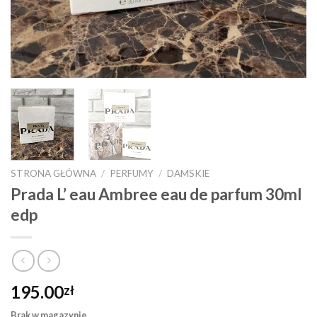
STRONA GŁÓWNA
/
PERFUMY
/
DAMSKIE
Prada L’ eau Ambree eau de parfum 30ml
edp
195.00
zł
Brak w magazynie