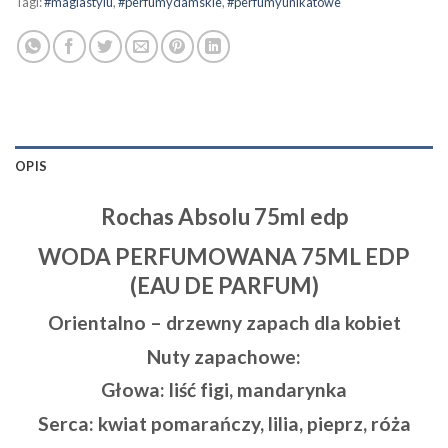
Tagi:
#magiastylu
,
#perfumydamskie
,
#perfumyunikatowe
OPIS
Rochas Absolu 75ml edp
WODA PERFUMOWANA 75ML EDP
(EAU DE PARFUM)
Orientalno – drzewny zapach dla kobiet
Nuty zapachowe:
Głowa: liść figi, mandarynka
Serca: kwiat pomarańczy, lilia, pieprz, róża