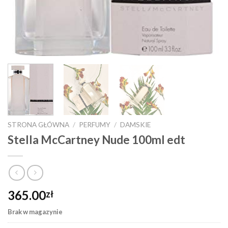
STRONA GŁÓWNA
/
PERFUMY
/
DAMSKIE
Stella McCartney Nude 100ml edt
365.00
zł
Brak w magazynie