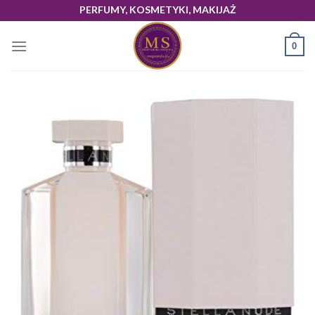
Skip
PERFUMY, KOSMETYKI, MAKIJAŻ
to
content
0