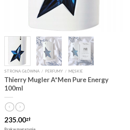
STRONA GŁÓWNA
/
PERFUMY
/
MĘSKIE
Thierry Mugler A*Men Pure Energy
100ml
235.00
zł
Brak w magazynie