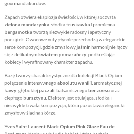
gourmand akordów.
Zapach otwiera eksplozja świeżości, w której soczysta
zielona mandarynka
, słodka
truskawka
i promienna
bergamotka
tworzą niezwykle radosny i apetyczny
początek. Owocowe nuty płynnie przechodzą w eleganckie
serce kompozycji, gdzie zmysłowy
jaśmin
harmonijnie łączy
się z delikatnym
kwiatem pomarańczy
, podkreślając
kobiecy i wyrafinowany charakter zapachu.
Bazę tworzy charakterystyczne dla kolekcji Black Opium
połączenie intensywnego
absolutu wanilii
, aromatycznej
kawy
, głębokiej
paczuli
, balsamicznego
benzoesu
oraz
ciepłego
bursztynu
. Efektem jest otulająca, słodka i
niezwykle trwała kompozycja, która pozostawia elegancki,
zmysłowy ślad na skórze.
Yves Saint Laurent Black Opium Pink Glaze Eau de
Parfum
to idealny wybór dla kobiet, które kochają