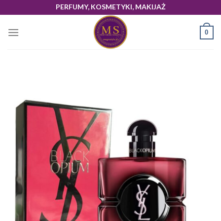
Skip
PERFUMY, KOSMETYKI, MAKIJAŻ
to
content
0