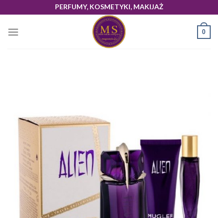
Skip
PERFUMY, KOSMETYKI, MAKIJAŻ
to
content
0