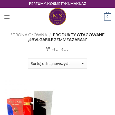
Skip
PERFUMY, KOSMETYKI, MAKIJAŻ
to
content
0
STRONA GŁÓWNA
/
PRODUKTY OTAGOWANE
„#BVLGARILEGEMMEAZARAN”
FILTRUJ