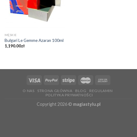
MĘSKIE
Bulgari Le Gemme Azaran 100ml
1,190.00
zł
O NAS
STRONA GŁÓWNA
BLOG
REGULAMIN
POLITYKA PRYWATNOŚCI
Copyright 2026 ©
magiastylu.pl