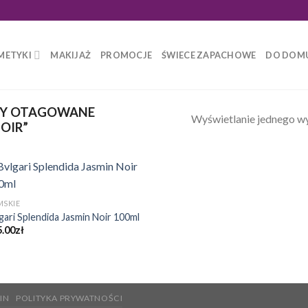
METYKI
MAKIJAŻ
PROMOCJE
ŚWIECE ZAPACHOWE
DO DOM
Y OTAGOWANE
Wyświetlanie jednego w
OIR”
MSKIE
gari Splendida Jasmin Noir 100ml
5.00
zł
IN
POLITYKA PRYWATNOŚCI