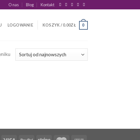
O nas
Blog
Kontakt
U
LOGOWANIE
KOSZYK /
0.00
ZŁ
0
yniku