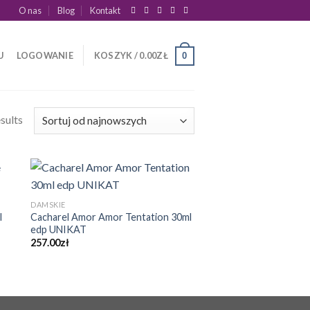
O nas
Blog
Kontakt
U
LOGOWANIE
KOSZYK /
0.00
ZŁ
0
sults
DAMSKIE
l
Cacharel Amor Amor Tentation 30ml
edp UNIKAT
257.00
zł