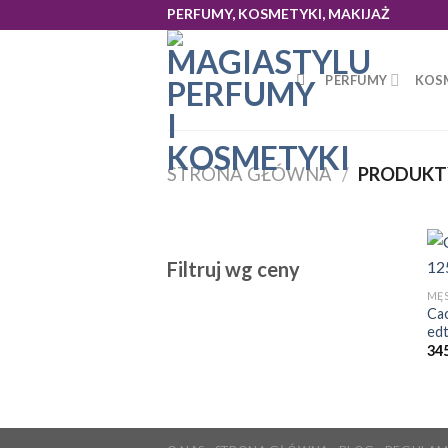
Skip
PERFUMY, KOSMETYKI, MAKIJAŻ
to
content
PERFUMY
KOS
STRONA GŁÓWNA
/
PRODUKT
Filtruj wg ceny
MĘS
Ca
ed
34