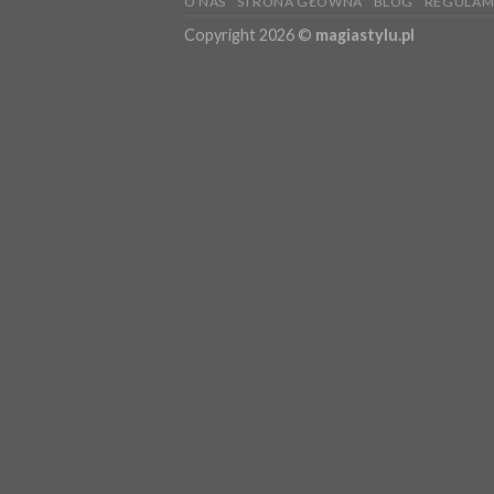
O NAS
STRONA GŁÓWNA
BLOG
REGULAM
Copyright 2026 ©
magiastylu.pl