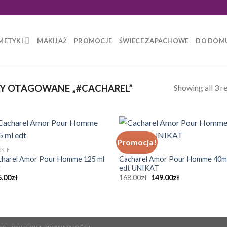
METYKI
MAKIJAŻ
PROMOCJE
ŚWIECE ZAPACHOWE
DO DOM
Showing all 3 re
Y OTAGOWANE „#CACHAREL”
Promocja!
KIE
MĘSKIE
charel Amor Pour Homme 125 ml
Cacharel Amor Pour Homme 40m
t
edt UNIKAT
Pierwotna
Aktualna
5.00
zł
168.00
zł
149.00
zł
cena
cena
wynosiła:
wynosi:
168.00zł.
149.00zł.