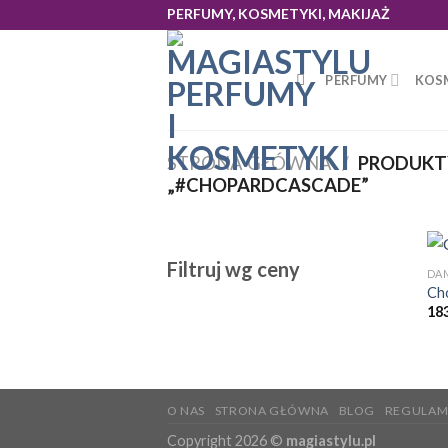
Skip
PERFUMY, KOSMETYKI, MAKIJAŻ
to
content
PERFUMY
KOS
STRONA GŁÓWNA
/
PRODUKT
„#CHOPARDCASCADE”
Filtruj wg ceny
DA
Ch
18
O NAS
STRONA GŁÓWNA
BLOG
REGULAM
Copyright 2026 ©
magiastylu.pl