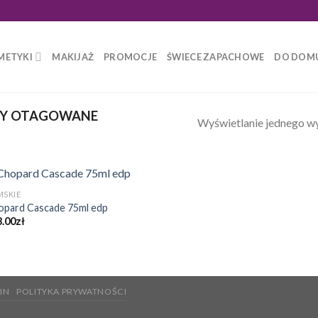
METYKI
MAKIJAŻ
PROMOCJE
ŚWIECE ZAPACHOWE
DO DOM
Y OTAGOWANE
Wyświetlanie jednego w
MSKIE
opard Cascade 75ml edp
3.00
zł
IN
POLITYKA PRYWATNOŚCI