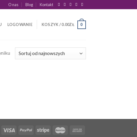
O nas
Blog
Kontakt
U
LOGOWANIE
KOSZYK /
0.00
ZŁ
0
yniku