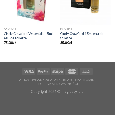
DAMSKIE
DAMSKIE
Cindy Crawford Waterfalls 15ml
Cindy Crawford 15ml eau de
eau de toilette
toilette
75.00
zł
85.00
zł
O NAS
STRONA GŁÓWNA
BLOG
REGULAMIN
POLITYKA PRYWATNOŚCI
Copyright 2026 ©
magiastylu.pl