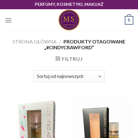
Skip
PERFUMY, KOSMETYKI, MAKIJAŻ
to
content
0
STRONA GŁÓWNA
/
PRODUKTY OTAGOWANE
„#CINDYCRAWFORD”
FILTRUJ