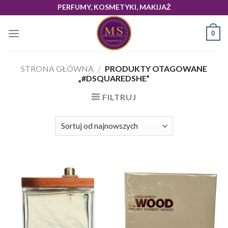
Skip
PERFUMY, KOSMETYKI, MAKIJAŻ
to
content
0
STRONA GŁÓWNA
/
PRODUKTY OTAGOWANE
„#DSQUAREDSHE”
FILTRUJ