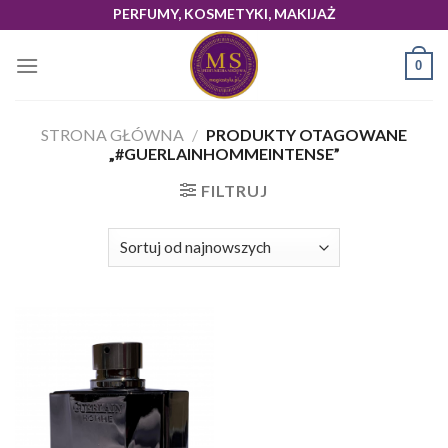
Skip
PERFUMY, KOSMETYKI, MAKIJAŻ
to
content
0
STRONA GŁÓWNA
/
PRODUKTY OTAGOWANE
„#GUERLAINHOMMEINTENSE”
FILTRUJ