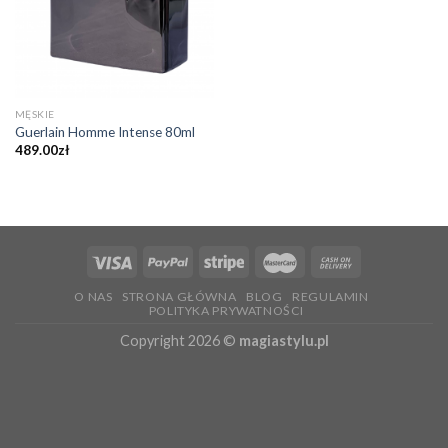
MĘSKIE
Guerlain Homme Intense 80ml
489.00
zł
O NAS
STRONA GŁÓWNA
BLOG
REGULAMIN
POLITYKA PRYWATNOŚCI
Copyright 2026 ©
magiastylu.pl