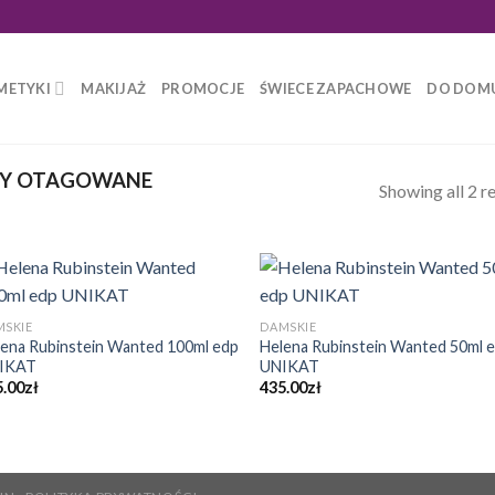
METYKI
MAKIJAŻ
PROMOCJE
ŚWIECE ZAPACHOWE
DO DOM
Y OTAGOWANE
Showing all 2 re
MSKIE
DAMSKIE
ena Rubinstein Wanted 100ml edp
Helena Rubinstein Wanted 50ml 
IKAT
UNIKAT
5.00
zł
435.00
zł