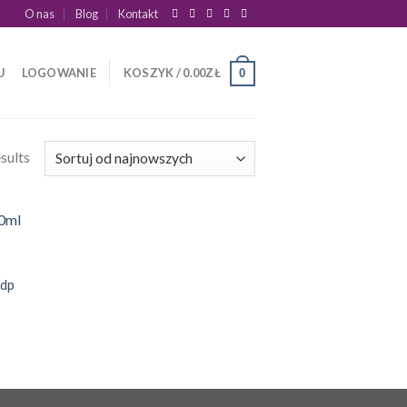
O nas
Blog
Kontakt
U
LOGOWANIE
KOSZYK /
0.00
ZŁ
0
sults
edp