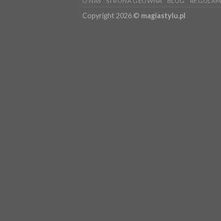
O NAS
STRONA GŁÓWNA
BLOG
REGULAM
Copyright 2026 ©
magiastylu.pl