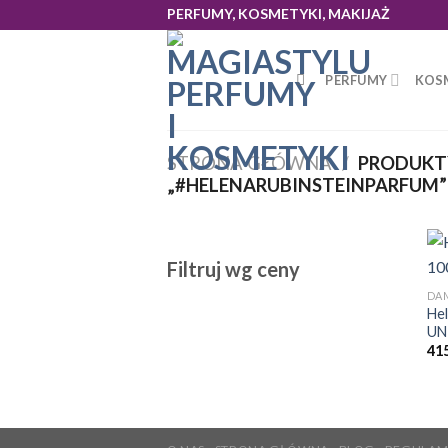
Skip
PERFUMY, KOSMETYKI, MAKIJAŻ
to
content
PERFUMY
KOS
STRONA GŁÓWNA
/
PRODUKT
„#HELENARUBINSTEINPARFUM”
Filtruj wg ceny
DA
Hel
UN
41