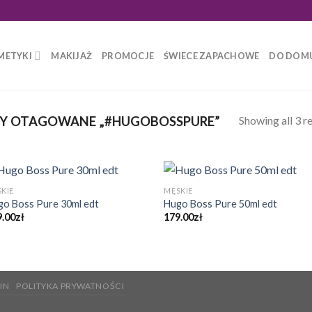
METYKI
MAKIJAŻ
PROMOCJE
ŚWIECE ZAPACHOWE
DO DOM
Showing all 3 re
Y OTAGOWANE „#HUGOBOSSPURE”
KIE
MĘSKIE
go Boss Pure 30ml edt
Hugo Boss Pure 50ml edt
9.00
zł
179.00
zł
IN
POLITYKA PRYWATNOŚCI