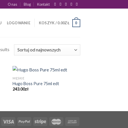
O nas
Blog
Kontakt
U
LOGOWANIE
KOSZYK /
0.00
ZŁ
0
sults
MĘSKIE
Hugo Boss Pure 75ml edt
243.00
zł