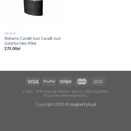
MĘSKIE
Roberto Cavalli Just Cavalli Just
Gold for Him 90ml
275.00
zł
O NAS
STRONA GŁÓWNA
BLOG
REGULAMIN
POLITYKA PRYWATNOŚCI
Copyright 2026 ©
magiastylu.pl