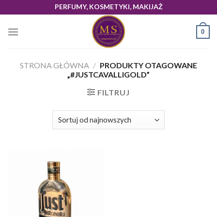
Skip
PERFUMY, KOSMETYKI, MAKIJAŻ
to
content
0
STRONA GŁÓWNA
/
PRODUKTY OTAGOWANE
„#JUSTCAVALLIGOLD”
FILTRUJ