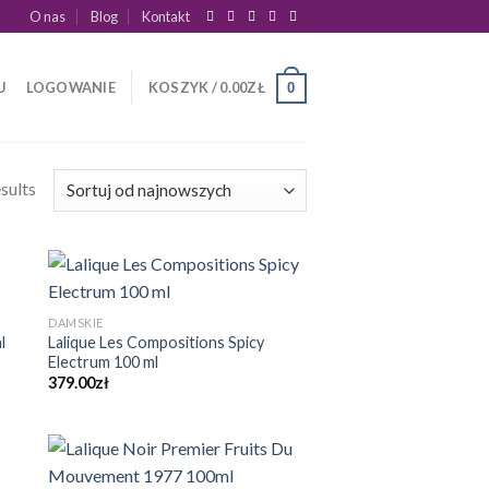
O nas
Blog
Kontakt
U
LOGOWANIE
KOSZYK /
0.00
ZŁ
0
sults
DAMSKIE
l
Lalique Les Compositions Spicy
Electrum 100 ml
379.00
zł