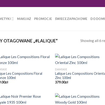
METYKI
MAKIJAŻ
PROMOCJE
ŚWIECE ZAPACHOWE
DO DOM
Showing all 6 re
 OTAGOWANE „#LALIQUE”
MSKIE
DAMSKIE
ique Les Compositions Floral
Lalique Les Compositions Orienta
onze 100ml
Zinc 100ml
9.00
zł
379.00
zł