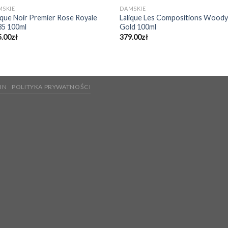
MSKIE
DAMSKIE
ique Noir Premier Rose Royale
Lalique Les Compositions Wood
35 100ml
Gold 100ml
5.00
zł
379.00
zł
IN
POLITYKA PRYWATNOŚCI