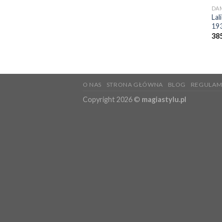
DA
Lal
19
38
O NAS
STRONA GŁÓWNA
BLOG
REGULAM
Copyright 2026 ©
magiastylu.pl