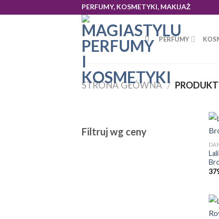
Skip
PERFUMY, KOSMETYKI, MAKIJAŻ
to
content
PERFUMY
KOS
STRONA GŁÓWNA
/
PRODUKTY
Filtruj wg ceny
DA
Lal
Br
37