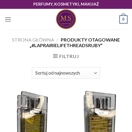
Skip
PERFUMY, KOSMETYKI, MAKIJAŻ
to
content
0
STRONA GŁÓWNA
/
PRODUKTY OTAGOWANE
„#LAPRAIRIELIFETHREADSRUBY”
FILTRUJ