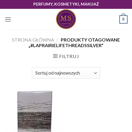
Skip
PERFUMY, KOSMETYKI, MAKIJAŻ
to
content
0
STRONA GŁÓWNA
/
PRODUKTY OTAGOWANE
„#LAPRAIRIELIFETHREADSSILVER”
FILTRUJ