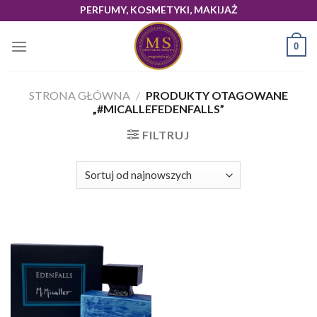
Skip
PERFUMY, KOSMETYKI, MAKIJAŻ
to
content
0
STRONA GŁÓWNA
/
PRODUKTY OTAGOWANE
„#MICALLEFEDENFALLS”
FILTRUJ