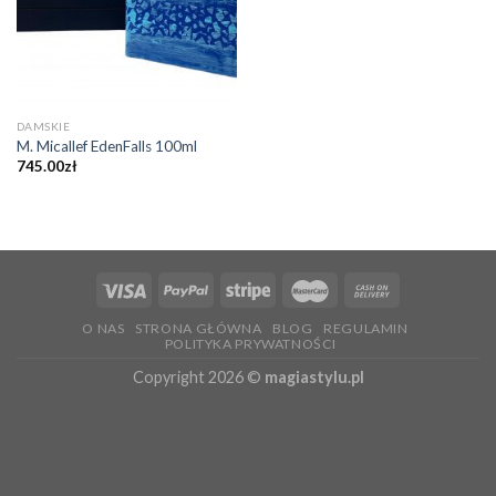
DAMSKIE
M. Micallef EdenFalls 100ml
745.00
zł
O NAS
STRONA GŁÓWNA
BLOG
REGULAMIN
POLITYKA PRYWATNOŚCI
Copyright 2026 ©
magiastylu.pl