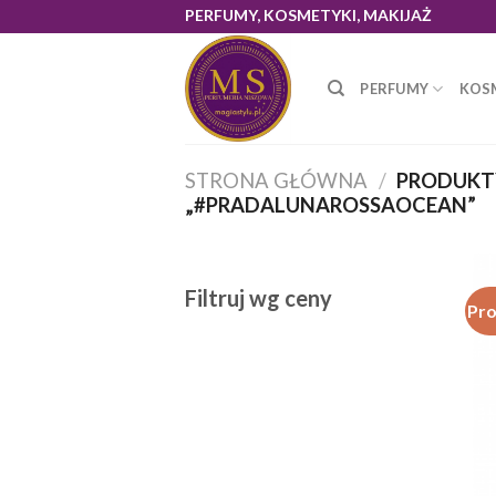
Skip
PERFUMY, KOSMETYKI, MAKIJAŻ
to
content
PERFUMY
KOS
STRONA GŁÓWNA
/
PRODUKT
„#PRADALUNAROSSAOCEAN”
Filtruj wg ceny
Pr