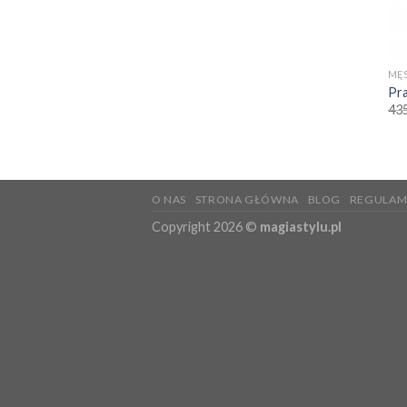
MĘS
Pr
43
O NAS
STRONA GŁÓWNA
BLOG
REGULAM
Copyright 2026 ©
magiastylu.pl