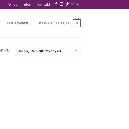
O nas
Blog
Kontakt
U
LOGOWANIE
KOSZYK /
0.00
ZŁ
0
yniku