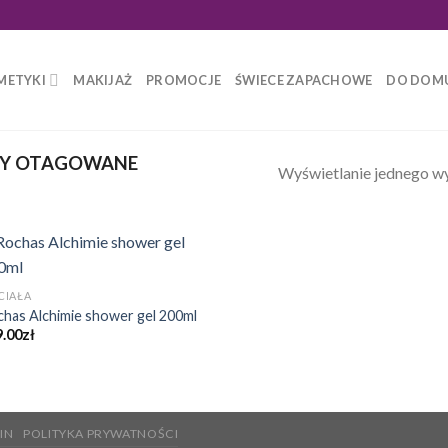
METYKI
MAKIJAŻ
PROMOCJE
ŚWIECE ZAPACHOWE
DO DOM
Y OTAGOWANE
Wyświetlanie jednego w
CIAŁA
has Alchimie shower gel 200ml
9.00
zł
IN
POLITYKA PRYWATNOŚCI