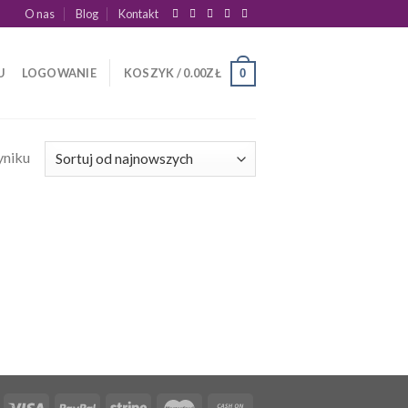
O nas
Blog
Kontakt
U
LOGOWANIE
KOSZYK /
0.00
ZŁ
0
yniku