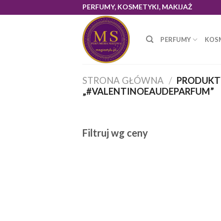
Skip
PERFUMY, KOSMETYKI, MAKIJAŻ
to
content
PERFUMY
KOS
STRONA GŁÓWNA
/
PRODUKT
„#VALENTINOEAUDEPARFUM”
Filtruj wg ceny