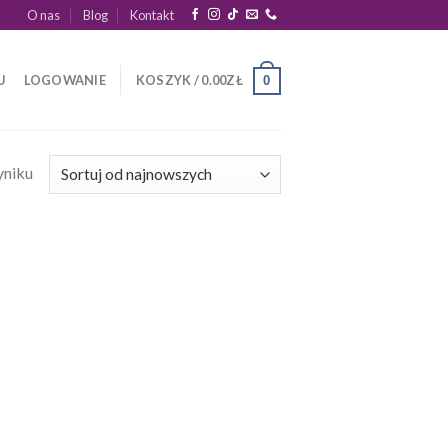
O nas
Blog
Kontakt
U
LOGOWANIE
KOSZYK /
0.00
ZŁ
0
yniku