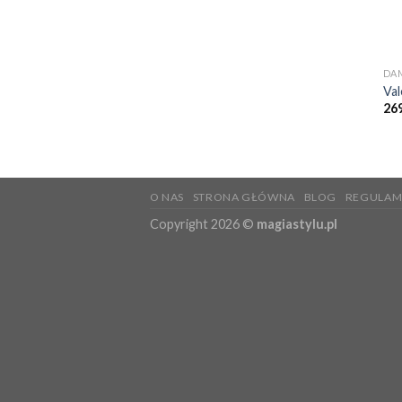
DA
Val
26
O NAS
STRONA GŁÓWNA
BLOG
REGULAM
Copyright 2026 ©
magiastylu.pl