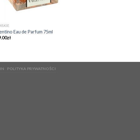
MSKIE
entino Eau de Parfum 75ml
9.00
zł
IN
POLITYKA PRYWATNOŚCI