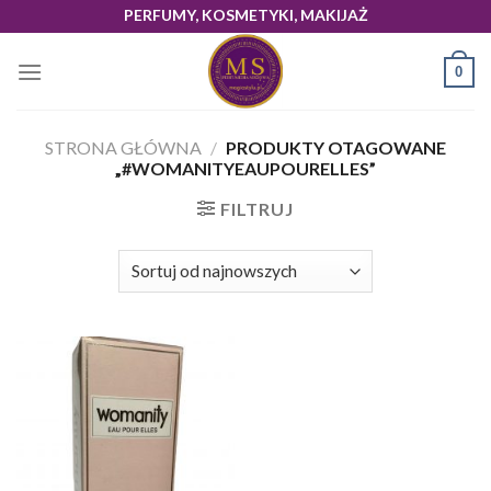
Skip
PERFUMY, KOSMETYKI, MAKIJAŻ
to
content
0
STRONA GŁÓWNA
/
PRODUKTY OTAGOWANE
„#WOMANITYEAUPOURELLES”
FILTRUJ