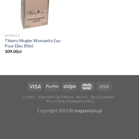
DAMSKIE
Thierry Mugler Womanity Eau
Pour Elles 80ml
309.00
zł
O NAS
STRONA GŁÓWNA
BLOG
REGULAMIN
POLITYKA PRYWATNOŚCI
Copyright 2026 ©
magiastylu.pl