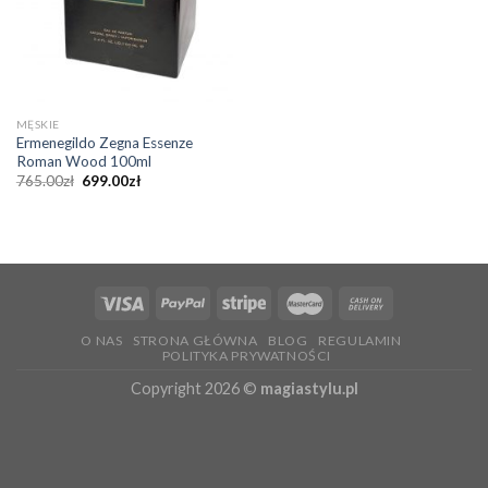
MĘSKIE
Ermenegildo Zegna Essenze
Roman Wood 100ml
Pierwotna
Aktualna
765.00
zł
699.00
zł
cena
cena
wynosiła:
wynosi:
765.00zł.
699.00zł.
O NAS
STRONA GŁÓWNA
BLOG
REGULAMIN
POLITYKA PRYWATNOŚCI
Copyright 2026 ©
magiastylu.pl