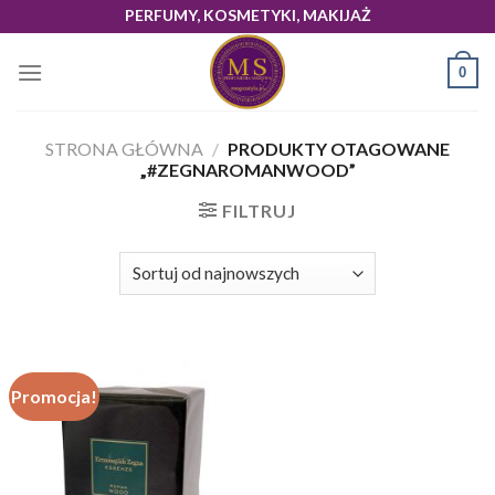
Skip
PERFUMY, KOSMETYKI, MAKIJAŻ
to
content
0
STRONA GŁÓWNA
/
PRODUKTY OTAGOWANE
„#ZEGNAROMANWOOD”
FILTRUJ
Promocja!